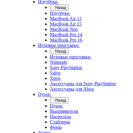
Ноутбуки
Назад
Ноутбуки
MacBook Air 13
MacBook Air 15
MacBook Neo
MacBook Pro 14
MacBook Pro 16
Игровые приставки
Назад
Игровые приставки
Nintendo
Sony PlayStation
Valve
Xbox
Аксессуары для Sony PlayStation
Аксессуары для Xbox
Dyson
Назад
Dyson
Выпрямители
Пылесосы
Стайлеры
Фены
Аудио