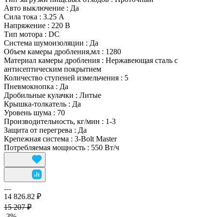
Авто выключение
:
Да
Сила тока
:
3.25 А
Напряжение
:
220 В
Тип мотора
:
DC
Система шумоизоляции
:
Да
Объем камеры дробления,мл
:
1280
Материал камеры дробления
:
Нержавеющая сталь с
антисептическим покрытием
Количество ступеней измельчения
:
5
Пневмокнопка
:
Да
Дробильные кулачки
:
Литые
Крышка-толкатель
:
Да
Уровень шума
:
70
Производительность, кг/мин
:
1-3
Защита от перегрева
:
Да
Крепежная система
:
3-Bolt Master
Потребляемая мощность
:
550 Вт/ч
14 826.82 ₽
15 207 ₽
-3%