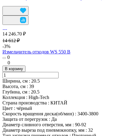
14 246.70 ₽
14 612 ₽
-3%
Измельчитель отходов WS 550 B
0
0
В корзину
Ширина, см
:
20.5
Высота, см
:
39
Глубина, см
:
20.5
Коллекция
:
High-Tech
Страна производства
:
КИТАЙ
Цвет
:
чёрный
Скорость вращения диска(об/мин)
:
3400-3800
Защита от перегрузок
:
Да
Диаметр сливного отверстия, мм
:
90-92
Диаметр выреза под пневмокнопку, мм
:
32
Тип загрузки пищевых отходов
:
Проточный