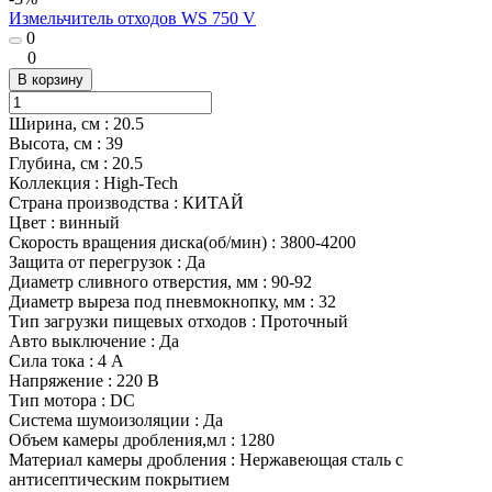
Измельчитель отходов WS 750 V
0
0
В корзину
Ширина, см
:
20.5
Высота, см
:
39
Глубина, см
:
20.5
Коллекция
:
High-Tech
Страна производства
:
КИТАЙ
Цвет
:
винный
Скорость вращения диска(об/мин)
:
3800-4200
Защита от перегрузок
:
Да
Диаметр сливного отверстия, мм
:
90-92
Диаметр выреза под пневмокнопку, мм
:
32
Тип загрузки пищевых отходов
:
Проточный
Авто выключение
:
Да
Сила тока
:
4 А
Напряжение
:
220 В
Тип мотора
:
DC
Система шумоизоляции
:
Да
Объем камеры дробления,мл
:
1280
Материал камеры дробления
:
Нержавеющая сталь с
антисептическим покрытием