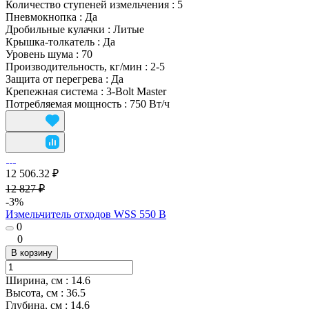
Количество ступеней измельчения
:
5
Пневмокнопка
:
Да
Дробильные кулачки
:
Литые
Крышка-толкатель
:
Да
Уровень шума
:
70
Производительность, кг/мин
:
2-5
Защита от перегрева
:
Да
Крепежная система
:
3-Bolt Master
Потребляемая мощность
:
750 Вт/ч
12 506.32 ₽
12 827 ₽
-3%
Измельчитель отходов WSS 550 B
0
0
В корзину
Ширина, см
:
14.6
Высота, см
:
36.5
Глубина, см
:
14.6