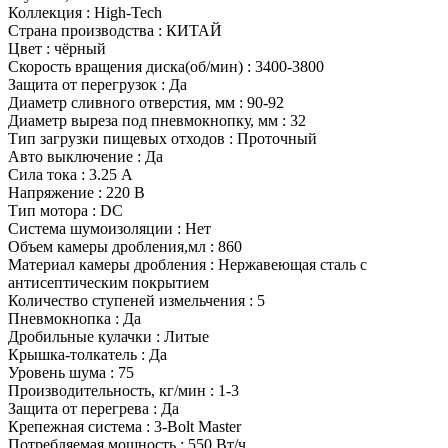
Коллекция
:
High-Tech
Страна производства
:
КИТАЙ
Цвет
:
чёрный
Скорость вращения диска(об/мин)
:
3400-3800
Защита от перегрузок
:
Да
Диаметр сливного отверстия, мм
:
90-92
Диаметр выреза под пневмокнопку, мм
:
32
Тип загрузки пищевых отходов
:
Проточный
Авто выключение
:
Да
Сила тока
:
3.25 А
Напряжение
:
220 В
Тип мотора
:
DC
Система шумоизоляции
:
Нет
Объем камеры дробления,мл
:
860
Материал камеры дробления
:
Нержавеющая сталь с
антисептическим покрытием
Количество ступеней измельчения
:
5
Пневмокнопка
:
Да
Дробильные кулачки
:
Литые
Крышка-толкатель
:
Да
Уровень шума
:
75
Производительность, кг/мин
:
1-3
Защита от перегрева
:
Да
Крепежная система
:
3-Bolt Master
Потребляемая мощность
:
550 Вт/ч