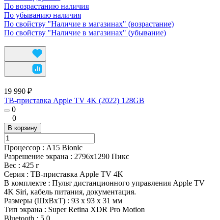
По возрастанию наличия
По убыванию наличия
По свойству "Наличие в магазинах" (возрастание)
По свойству "Наличие в магазинах" (убывание)
19 990 ₽
ТВ-приставка Apple TV 4K (2022) 128GB
0
0
В корзину
Процессор
:
A15 Bionic
Разрешение экрана
:
2796x1290 Пикс
Вес
:
425 г
Серия
:
ТВ-приставка Apple TV 4K
В комплекте
:
Пульт дистанционного управления Apple TV
4K Siri, кабель питания, документация.
Размеры (ШxВxТ)
:
93 х 93 х 31 мм
Тип экрана
:
Super Retina XDR Pro Motion
Bluetooth
:
5.0