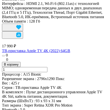
Интерфейсы
:
HDMI 2.1, Wi‑Fi 6 (802.11ax) с технологией
MIMO; одновременная передача данных в двух диапазонах
(2,4 ГГц и 5 ГГц), Технология Thread, Порт Gigabit Ethernet,
Bluetooth 5.0, ИК‑приёмник, Встроенный источник питания
Объем памяти
:
128 Гб
17 990 ₽
ТВ-приставка Apple TV 4K (2022) 64GB
0
0
В корзину
Процессор
:
A15 Bionic
Разрешение экрана
:
2796x1290 Пикс
Вес
:
425 г
Серия
:
ТВ-приставка Apple TV 4K
В комплекте
:
Пульт дистанционного управления Apple TV
4K Siri, кабель питания, документация.
Размеры (ШxВxТ)
:
93 х 93 х 31 мм
Тип экрана
:
Super Retina XDR Pro Motion
Bluetooth
:
5.0