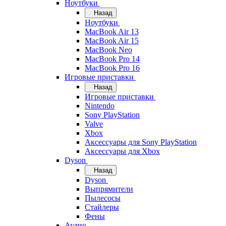
Ноутбуки
Назад
Ноутбуки
MacBook Air 13
MacBook Air 15
MacBook Neo
MacBook Pro 14
MacBook Pro 16
Игровые приставки
Назад
Игровые приставки
Nintendo
Sony PlayStation
Valve
Xbox
Аксессуары для Sony PlayStation
Аксессуары для Xbox
Dyson
Назад
Dyson
Выпрямители
Пылесосы
Стайлеры
Фены
Аудио