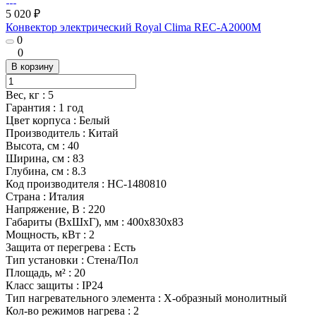
5 020 ₽
Конвектор электрический Royal Clima REC-A2000M
0
0
В корзину
Вес, кг
:
5
Гарантия
:
1 год
Цвет корпуса
:
Белый
Производитель
:
Китай
Высота, см
:
40
Ширина, см
:
83
Глубина, см
:
8.3
Код производителя
:
НС-1480810
Страна
:
Италия
Напряжение, В
:
220
Габариты (ВхШхГ), мм
:
400х830х83
Мощность, кВт
:
2
Защита от перегрева
:
Есть
Тип установки
:
Стена/Пол
Площадь, м²
:
20
Класс защиты
:
IP24
Тип нагревательного элемента
:
Х-образный монолитный
Кол-во режимов нагрева
:
2