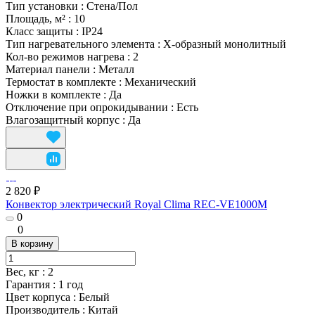
Тип установки
:
Стена/Пол
Площадь, м²
:
10
Класс защиты
:
IP24
Тип нагревательного элемента
:
Х-образный монолитный
Кол-во режимов нагрева
:
2
Материал панели
:
Металл
Термостат в комплекте
:
Механический
Ножки в комплекте
:
Да
Отключение при опрокидывании
:
Есть
Влагозащитный корпус
:
Да
2 820 ₽
Конвектор электрический Royal Clima REC-VE1000M
0
0
В корзину
Вес, кг
:
2
Гарантия
:
1 год
Цвет корпуса
:
Белый
Производитель
:
Китай