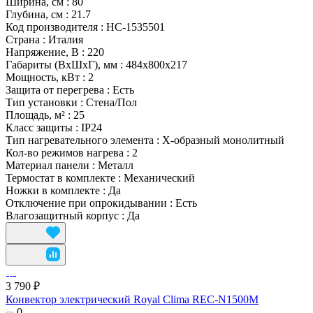
Ширина, см
:
80
Глубина, см
:
21.7
Код производителя
:
НС-1535501
Страна
:
Италия
Напряжение, В
:
220
Габариты (ВхШхГ), мм
:
484x800x217
Мощность, кВт
:
2
Защита от перегрева
:
Есть
Тип установки
:
Стена/Пол
Площадь, м²
:
25
Класс защиты
:
IP24
Тип нагревательного элемента
:
Х-образный монолитный
Кол-во режимов нагрева
:
2
Материал панели
:
Металл
Термостат в комплекте
:
Механический
Ножки в комплекте
:
Да
Отключение при опрокидывании
:
Есть
Влагозащитный корпус
:
Да
3 790 ₽
Конвектор электрический Royal Clima REC-N1500M
0