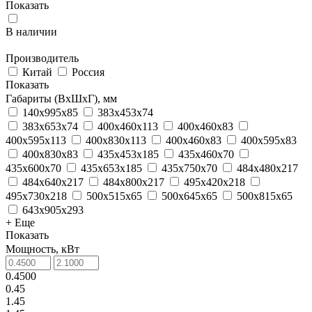
Показать
В наличии
Производитель
Китай
Россия
Показать
Габариты (ВхШхГ), мм
140x995x85
383х453х74
383х653х74
400x460x113
400x460x83
400x595x113
400x830x113
400х460х83
400х595х83
400х830х83
435x453x185
435x460x70
435x600x70
435x653x185
435x750x70
484x480x217
484x640x217
484x800x217
495х420х218
495х730х218
500x515x65
500x645x65
500x815x65
643х905х293
+ Еще
Показать
Мощность, кВт
0.4500
0.45
1.45