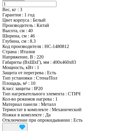
Вес, кг
:
3
Гарантия
:
1 год
Цвет корпуса
:
Белый
Производитель
:
Китай
Высота, см
:
40
Ширина, см
:
46
Глубина, см
:
8.3
Код производителя
:
НС-1480812
Страна
:
Италия
Напряжение, В
:
220
Габариты (ВхШхГ), мм
:
400х460х83
Мощность, кВт
:
1
Защита от перегрева
:
Есть
Тип установки
:
Стена/Пол
Площадь, м²
:
10
Класс защиты
:
IP20
Тип нагревательного элемента
:
СТИЧ
Кол-во режимов нагрева
:
1
Материал панели
:
Металл
Термостат в комплекте
:
Механический
Ножки в комплекте
:
Да
Отключение при опрокидывании
:
Есть