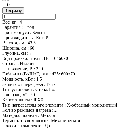
0
В корзину
Вес, кг
:
4
Гарантия
:
1 год
Цвет корпуса
:
Белый
Производитель
:
Китай
Высота, см
:
43.5
Ширина, см
:
60
Глубина, см
:
7
Код производителя
:
НС-1646670
Страна
:
Италия
Напряжение, В
:
220
Габариты (ВхШхГ), мм
:
435x600x70
Мощность, кВт
:
1.5
Защита от перегрева
:
Есть
Тип установки
:
Стена/Пол
Площадь, м²
:
20
Класс защиты
:
IPX0
Тип нагревательного элемента
:
Х-образный монолитный
Кол-во режимов нагрева
:
2
Материал панели
:
Металл
Термостат в комплекте
:
Механический
Ножки в комплекте
:
Да