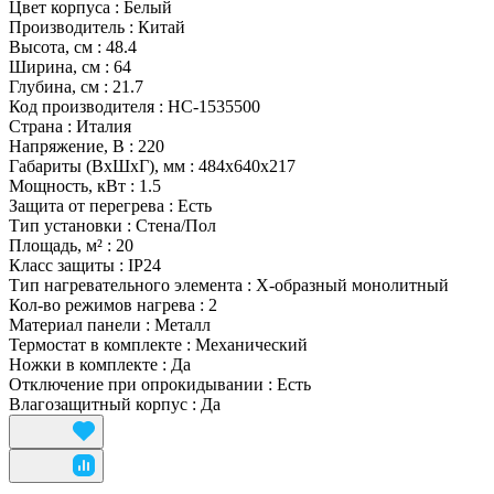
Цвет корпуса
:
Белый
Производитель
:
Китай
Высота, см
:
48.4
Ширина, см
:
64
Глубина, см
:
21.7
Код производителя
:
НС-1535500
Страна
:
Италия
Напряжение, В
:
220
Габариты (ВхШхГ), мм
:
484x640x217
Мощность, кВт
:
1.5
Защита от перегрева
:
Есть
Тип установки
:
Стена/Пол
Площадь, м²
:
20
Класс защиты
:
IP24
Тип нагревательного элемента
:
Х-образный монолитный
Кол-во режимов нагрева
:
2
Материал панели
:
Металл
Термостат в комплекте
:
Механический
Ножки в комплекте
:
Да
Отключение при опрокидывании
:
Есть
Влагозащитный корпус
:
Да