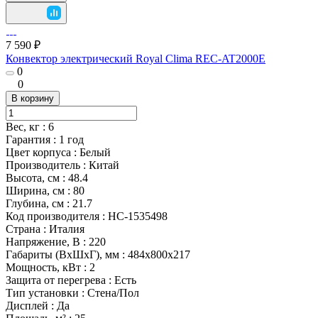
7 590 ₽
Конвектор электрический Royal Clima REC-AT2000E
0
0
В корзину
Вес, кг
:
6
Гарантия
:
1 год
Цвет корпуса
:
Белый
Производитель
:
Китай
Высота, см
:
48.4
Ширина, см
:
80
Глубина, см
:
21.7
Код производителя
:
НС-1535498
Страна
:
Италия
Напряжение, В
:
220
Габариты (ВхШхГ), мм
:
484x800x217
Мощность, кВт
:
2
Защита от перегрева
:
Есть
Тип установки
:
Стена/Пол
Дисплей
:
Да