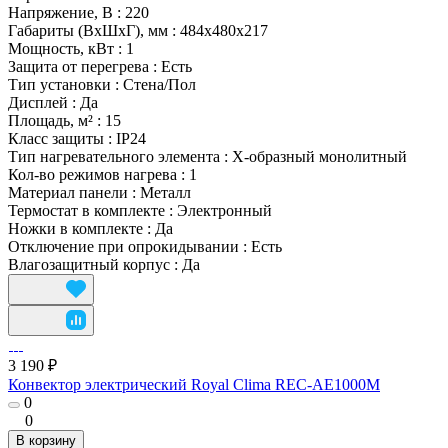
Напряжение, В
:
220
Габариты (ВхШхГ), мм
:
484x480x217
Мощность, кВт
:
1
Защита от перегрева
:
Есть
Тип установки
:
Стена/Пол
Дисплей
:
Да
Площадь, м²
:
15
Класс защиты
:
IP24
Тип нагревательного элемента
:
Х-образный монолитный
Кол-во режимов нагрева
:
1
Материал панели
:
Металл
Термостат в комплекте
:
Электронный
Ножки в комплекте
:
Да
Отключение при опрокидывании
:
Есть
Влагозащитный корпус
:
Да
3 190 ₽
Конвектор электрический Royal Clima REC-AE1000M
0
0
В корзину