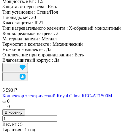
Мощность, кВт
:
1.5
Защита от перегрева
:
Есть
Тип установки
:
Стена/Пол
Площадь, м²
:
20
Класс защиты
:
IP21
Тип нагревательного элемента
:
Х-образный монолитный
Кол-во режимов нагрева
:
2
Материал панели
:
Металл
Термостат в комплекте
:
Механический
Ножки в комплекте
:
Да
Отключение при опрокидывании
:
Есть
Влагозащитный корпус
:
Да
5 590 ₽
Конвектор электрический Royal Clima REC-AT1500M
0
0
В корзину
Вес, кг
:
5
Гарантия
:
1 год