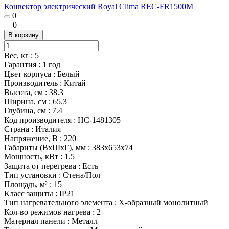
Конвектор электрический Royal Clima REC-FR1500M
0
0
В корзину
Вес, кг
:
5
Гарантия
:
1 год
Цвет корпуса
:
Белый
Производитель
:
Китай
Высота, см
:
38.3
Ширина, см
:
65.3
Глубина, см
:
7.4
Код производителя
:
НС-1481305
Страна
:
Италия
Напряжение, В
:
220
Габариты (ВхШхГ), мм
:
383х653х74
Мощность, кВт
:
1.5
Защита от перегрева
:
Есть
Тип установки
:
Стена/Пол
Площадь, м²
:
15
Класс защиты
:
IP21
Тип нагревательного элемента
:
Х-образный монолитный
Кол-во режимов нагрева
:
2
Материал панели
:
Металл