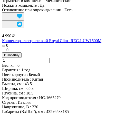
Термостат в комплекте
:
Механический
Ножки в комплекте
:
Да
Отключение при опрокидывании
:
Есть
4 990 ₽
Конвектор электрический Royal Clima REC-LUW1500M
0
0
В корзину
Вес, кг
:
6
Гарантия
:
1 год
Цвет корпуса
:
Белый
Производитель
:
Китай
Высота, см
:
43.5
Ширина, см
:
65.3
Глубина, см
:
18.5
Код производителя
:
НС-1665279
Страна
:
Италия
Напряжение, В
:
220
Габариты (ВхШхГ), мм
:
435x653x185