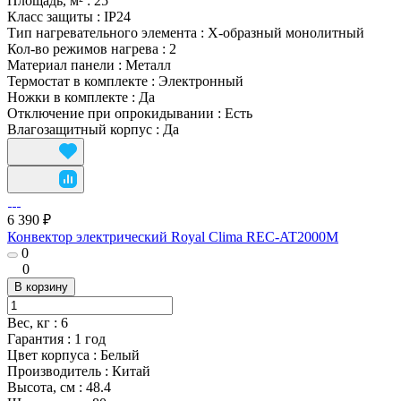
Площадь, м²
:
25
Класс защиты
:
IP24
Тип нагревательного элемента
:
Х-образный монолитный
Кол-во режимов нагрева
:
2
Материал панели
:
Металл
Термостат в комплекте
:
Электронный
Ножки в комплекте
:
Да
Отключение при опрокидывании
:
Есть
Влагозащитный корпус
:
Да
6 390 ₽
Конвектор электрический Royal Clima REC-AT2000M
0
0
В корзину
Вес, кг
:
6
Гарантия
:
1 год
Цвет корпуса
:
Белый
Производитель
:
Китай
Высота, см
:
48.4