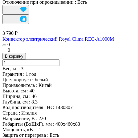
Отключение при опрокидывании
:
Есть
3 790 ₽
Конвектор электрический Royal Clima REC-A1000M
0
0
В корзину
Вес, кг
:
3
Гарантия
:
1 год
Цвет корпуса
:
Белый
Производитель
:
Китай
Высота, см
:
40
Ширина, см
:
46
Глубина, см
:
8.3
Код производителя
:
НС-1480807
Страна
:
Италия
Напряжение, В
:
220
Габариты (ВхШхГ), мм
:
400х460х83
Мощность, кВт
:
1
Защита от перегрева
:
Есть