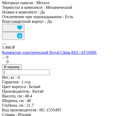
Материал панели
:
Металл
Термостат в комплекте
:
Механический
Ножки в комплекте
:
Да
Отключение при опрокидывании
:
Есть
Влагозащитный корпус
:
Да
5 890 ₽
Конвектор электрический Royal Clima REC-AT1000E
0
0
В корзину
Вес, кг
:
4
Гарантия
:
1 год
Цвет корпуса
:
Белый
Производитель
:
Китай
Высота, см
:
48.4
Ширина, см
:
48
Глубина, см
:
21.7
Код производителя
:
НС-1535495
Страна
:
Италия