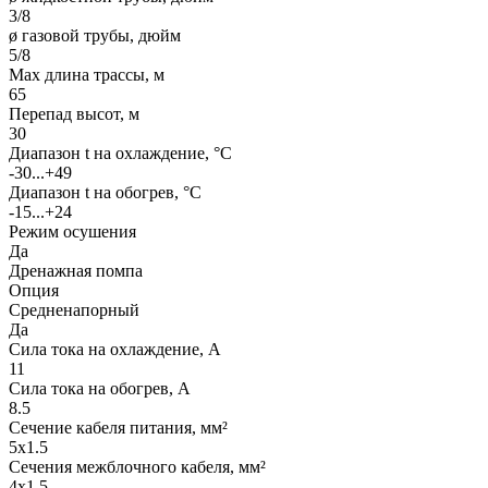
3/8
ø газовой трубы, дюйм
5/8
Max длина трассы, м
65
Перепад высот, м
30
Диапазон t на охлаждение, °С
-30...+49
Диапазон t на обогрев, °С
-15...+24
Режим осушения
Да
Дренажная помпа
Опция
Средненапорный
Да
Сила тока на охлаждение, А
11
Сила тока на обогрев, А
8.5
Сечение кабеля питания, мм²
5x1.5
Сечения межблочного кабеля, мм²
4x1.5