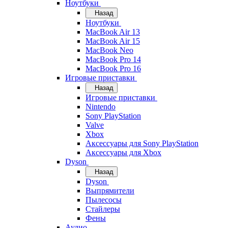
Ноутбуки
Назад
Ноутбуки
MacBook Air 13
MacBook Air 15
MacBook Neo
MacBook Pro 14
MacBook Pro 16
Игровые приставки
Назад
Игровые приставки
Nintendo
Sony PlayStation
Valve
Xbox
Аксессуары для Sony PlayStation
Аксессуары для Xbox
Dyson
Назад
Dyson
Выпрямители
Пылесосы
Стайлеры
Фены
Аудио