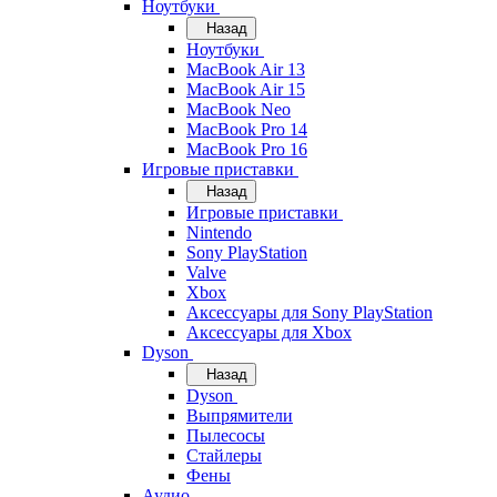
Ноутбуки
Назад
Ноутбуки
MacBook Air 13
MacBook Air 15
MacBook Neo
MacBook Pro 14
MacBook Pro 16
Игровые приставки
Назад
Игровые приставки
Nintendo
Sony PlayStation
Valve
Xbox
Аксессуары для Sony PlayStation
Аксессуары для Xbox
Dyson
Назад
Dyson
Выпрямители
Пылесосы
Стайлеры
Фены
Аудио