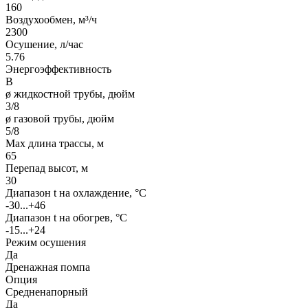
160
Воздухообмен, м³/ч
2300
Осушение, л/час
5.76
Энергоэффективность
B
ø жидкостной трубы, дюйм
3/8
ø газовой трубы, дюйм
5/8
Max длина трассы, м
65
Перепад высот, м
30
Диапазон t на охлаждение, °С
-30...+46
Диапазон t на обогрев, °С
-15...+24
Режим осушения
Да
Дренажная помпа
Опция
Средненапорный
Да