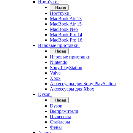
Ноутбуки
Назад
Ноутбуки
MacBook Air 13
MacBook Air 15
MacBook Neo
MacBook Pro 14
MacBook Pro 16
Игровые приставки
Назад
Игровые приставки
Nintendo
Sony PlayStation
Valve
Xbox
Аксессуары для Sony PlayStation
Аксессуары для Xbox
Dyson
Назад
Dyson
Выпрямители
Пылесосы
Стайлеры
Фены
Аудио