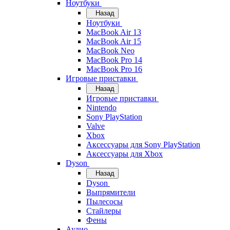
Ноутбуки
Назад
Ноутбуки
MacBook Air 13
MacBook Air 15
MacBook Neo
MacBook Pro 14
MacBook Pro 16
Игровые приставки
Назад
Игровые приставки
Nintendo
Sony PlayStation
Valve
Xbox
Аксессуары для Sony PlayStation
Аксессуары для Xbox
Dyson
Назад
Dyson
Выпрямители
Пылесосы
Стайлеры
Фены
Аудио