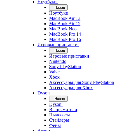
Ноутбуки
Назад
Ноутбуки
MacBook Air 13
MacBook Air 15
MacBook Neo
MacBook Pro 14
MacBook Pro 16
Игровые приставки
Назад
Игровые приставки
Nintendo
Sony PlayStation
Valve
Xbox
Аксессуары для Sony PlayStation
Аксессуары для Xbox
Dyson
Назад
Dyson
Выпрямители
Пылесосы
Стайлеры
Фены
Аудио