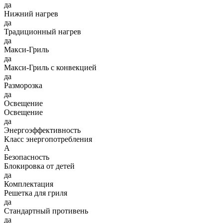
да
Нижний нагрев
да
Традиционный нагрев
да
Макси-Гриль
да
Макси-Гриль с конвекцией
да
Разморозка
да
Освещение
Освещение
да
Энергоэффективность
Класс энергопотребления
A
Безопасность
Блокировка от детей
да
Комплектация
Решетка для гриля
да
Стандартный противень
да