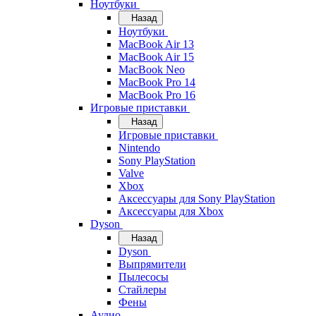
Ноутбуки
Назад
Ноутбуки
MacBook Air 13
MacBook Air 15
MacBook Neo
MacBook Pro 14
MacBook Pro 16
Игровые приставки
Назад
Игровые приставки
Nintendo
Sony PlayStation
Valve
Xbox
Аксессуары для Sony PlayStation
Аксессуары для Xbox
Dyson
Назад
Dyson
Выпрямители
Пылесосы
Стайлеры
Фены
Аудио