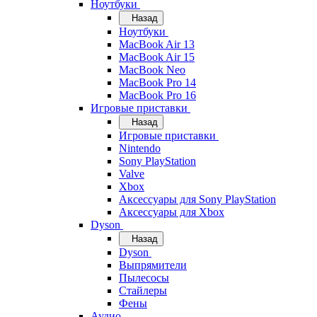
Ноутбуки
Назад
Ноутбуки
MacBook Air 13
MacBook Air 15
MacBook Neo
MacBook Pro 14
MacBook Pro 16
Игровые приставки
Назад
Игровые приставки
Nintendo
Sony PlayStation
Valve
Xbox
Аксессуары для Sony PlayStation
Аксессуары для Xbox
Dyson
Назад
Dyson
Выпрямители
Пылесосы
Стайлеры
Фены
Аудио