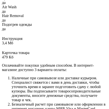
да
Air Wash
да
Hair Removal
да
Подогрев одежды
да
Инструкция
3,4 Мб
Карточка товара
479 Кб
Оплачивайте покупки удобным способом. В интернет-
магазине доступно 3 варианта оплаты:
Наличные при самовывозе или доставке курьером.
Специалист свяжется с вами в день доставки, чтобы
уточнить время и заранее подготовить сдачу с любой
купюры. Вы подписываете товаросопроводительные
документы, вносите денежные средства, получаете
товар и чек.
Безналичный расчет при самовывозе или оформлении в
интернет-магазине: карты МИР, Visa и MasterCard.