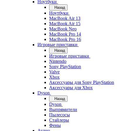
Ноутбуки
Назад
Ноутбуки
MacBook Air 13
MacBook Air 15
MacBook Neo
MacBook Pro 14
MacBook Pro 16
Игровые приставки
Назад
Игровые приставки
Nintendo
Sony PlayStation
Valve
Xbox
Аксессуары для Sony PlayStation
Аксессуары для Xbox
Dyson
Назад
Dyson
Выпрямители
Пылесосы
Стайлеры
Фены
Аудио