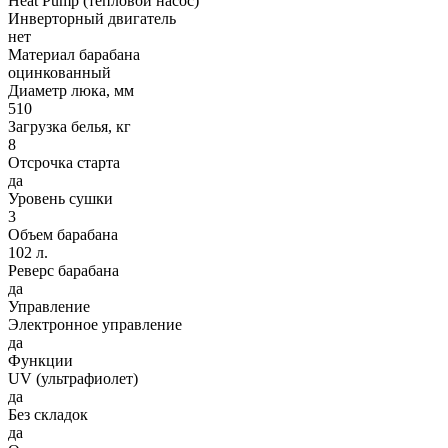
Heat Pump (тепловой насос)
Инверторный двигатель
нет
Материал барабана
оцинкованный
Диаметр люка, мм
510
Загрузка белья, кг
8
Отсрочка старта
да
Уровень сушки
3
Объем барабана
102 л.
Реверс барабана
да
Управление
Электронное управление
да
Функции
UV (ультрафиолет)
да
Без складок
да