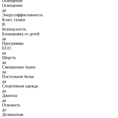
Освещение
Освещение
да
Энергоэффективность
Класс сушки
B
Безопасность
Блокировка от детей
да
Программы
ECO
да
Шерсть
да
Смешанные ткани
да
Постельное белье
да
Спортивная одежда
да
Джинсы
да
Освежить
да
Деликатная